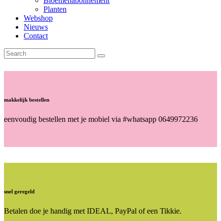
Bloemenabonnement
Planten
Webshop
Nieuws
Contact
makkelijk bestellen
eenvoudig bestellen met je mobiel via #whatsapp 0649972236
snel geregeld
Betalen doe je handig met IDEAL, PayPal of een Tikkie.